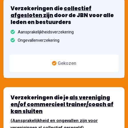
Verzekeringen die
collectief
afgesloten zijn
door de JBN voor alle
leden en bestuurders
Aansprakelijkheidsverzekering
Ongevallenverzekering
Gekozen
Verzekeringen die je
als vereniging
en/of commercieel trainer/coach af
kan sluiten
(Aansprakelijkheid en ongevallen zijn voor
verenigingen al collectief geregeld).