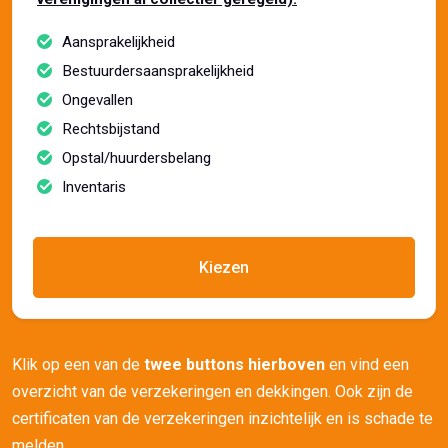
Aansprakelijkheid
Bestuurdersaansprakelijkheid
Ongevallen
Rechtsbijstand
Opstal/huurdersbelang
Inventaris
Kiezen
Klik op een van de
twee buttons hierboven
en vind een
overzicht van de verzekeringen en dekkingen. Ook zijn de
certificaten van de verzekeringen inzichtelijk en is schade te
melden.