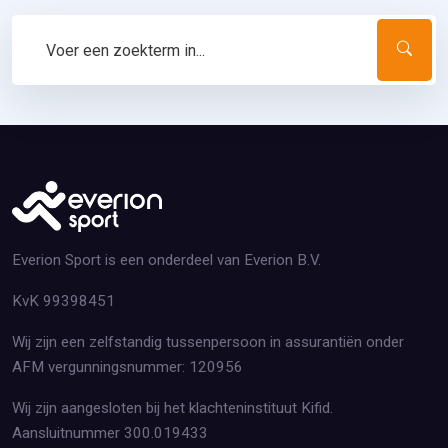
Everion Sport is een onderdeel van Everion B.V.
KvK 99398451
Wij zijn een zelfstandig tussenpersoon in assurantiën onder
AFM vergunningsnummer: 120956
Wij zijn aangesloten bij het klachteninstituut Kifid.
Aansluitnummer 300.019433