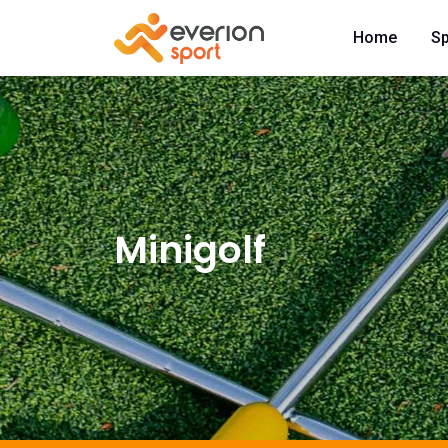
Home
Sp
Minigolf