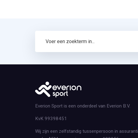
Everion Sport is een onderdeel van Everion B.V.
KvK 99398451
Wij zijn een zelfstandig tussenpersoon in assurant