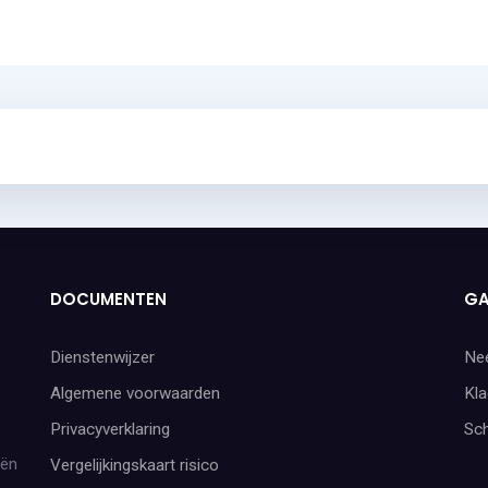
DOCUMENTEN
GA
Dienstenwijzer
Ne
Algemene voorwaarden
Kla
Privacyverklaring
Sc
iën
Vergelijkingskaart risico