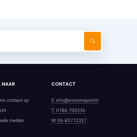
 NAAR
CONTACT
em contact op
E: info@everionsport.nl
cht
T: 0186-700236
hade melden
M: 06-83712327