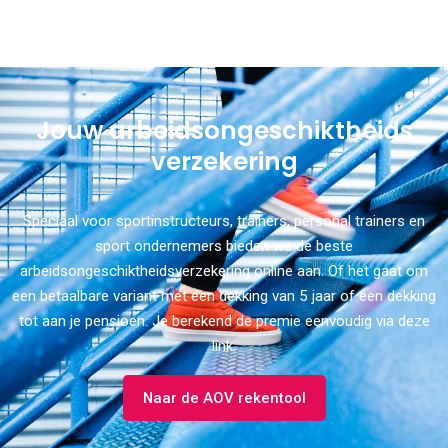
Jouw arbeidsongeschiktheids
verzekering
Speciaal voor sportinstructeurs, trainers, personal trainers en
sport ondernemers bieden we de beste
arbeidsongeschiktheidsverzekering online aan. Of het gaat om
een betaalbare variant met een dekking van 5 jaar of een dekking
tot aan je pensioen. Je berekend de premie eenvoudig via deze
link.
Naar de AOV rekentool