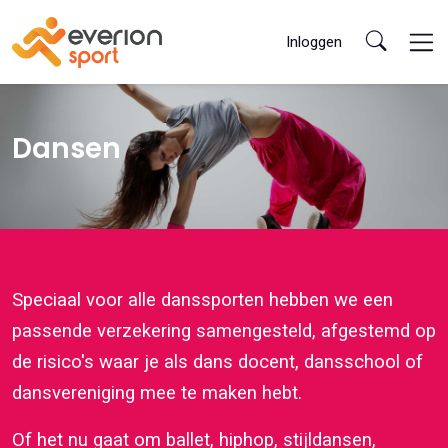
Inloggen
Dansen
Speciaal voor alle danssporten hebben we een
passende verzekering samengesteld, afgestemd op
de risico's waar je als dans docent, dansschool of
dansvereniging mee te maken hebt.
Of het nu gaat om ballet, hiphop, stijldansen,