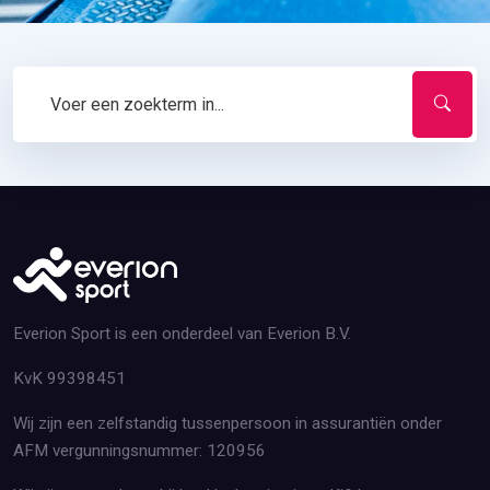
Everion Sport is een onderdeel van Everion B.V.
KvK 99398451
Wij zijn een zelfstandig tussenpersoon in assurantiën onder
AFM vergunningsnummer: 120956