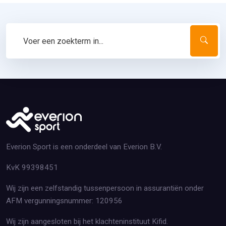
Everion Sport is een onderdeel van Everion B.V.
KvK 99398451
Wij zijn een zelfstandig tussenpersoon in assurantiën onder
AFM vergunningsnummer: 120956
Wij zijn aangesloten bij het klachteninstituut Kifid.